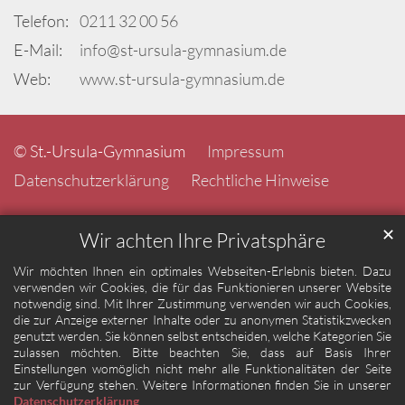
Telefon:
0211 32 00 56
E-Mail:
info@st-ursula-gymnasium.de
Web:
www.st-ursula-gymnasium.de
© St.-Ursula-Gymnasium
Impressum
Datenschutzerklärung
Rechtliche Hinweise
✕
Wir achten Ihre Privatsphäre
Wir möchten Ihnen ein optimales Webseiten-Erlebnis bieten. Dazu
verwenden wir Cookies, die für das Funktionieren unserer Website
notwendig sind. Mit Ihrer Zustimmung verwenden wir auch Cookies,
die zur Anzeige externer Inhalte oder zu anonymen Statistikzwecken
genutzt werden. Sie können selbst entscheiden, welche Kategorien Sie
zulassen möchten. Bitte beachten Sie, dass auf Basis Ihrer
Einstellungen womöglich nicht mehr alle Funktionalitäten der Seite
zur Verfügung stehen. Weitere Informationen finden Sie in unserer
Datenschutzerklärung
.