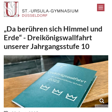
Zum Inhalt springen
„Da berühren sich Himmel und
Erde“ - Dreikönigswallfahrt
unserer Jahrgangsstufe 10
© Mario Pryk