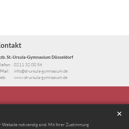
ontakt
rzb. St.-Ursula-Gymnasium Düsseldorf
lefon:
0211 32 00 56
Mail:
info@st-ursula-gymnasium.de
eb:
www.st-ursula-gymnasium.de
✕
er Website notwendig sind. Mit Ihrer Zustimmung