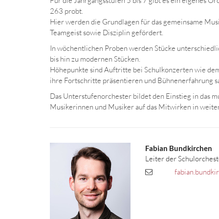
Für die Jahrgangsstufen 5 bis 7 gibt es ein eigenes 
263 probt.
Hier werden die Grundlagen für das gemeinsame Mus
Teamgeist sowie Disziplin gefördert.
In wöchentlichen Proben werden Stücke unterschiedli
bis hin zu modernen Stücken.
Höhepunkte sind Auftritte bei Schulkonzerten wie dem
ihre Fortschritte präsentieren und Bühnenerfahrung 
Das Unterstufenorchester bildet den Einstieg in das m
Musikerinnen und Musiker auf das Mitwirken in weite
Fabian
Bundkirchen
Leiter der Schulorchest
fabian.bundki