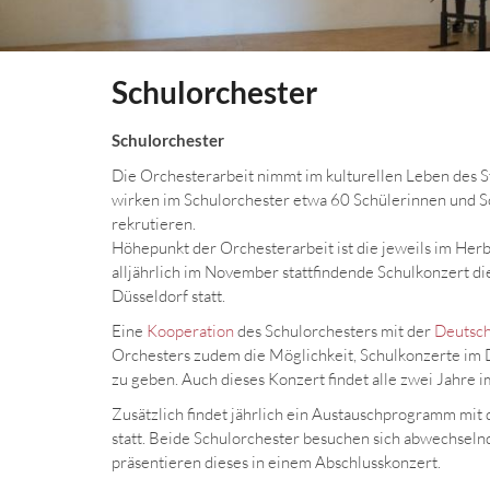
Schulorchester
Schulorchester
Die Orchesterarbeit nimmt im kulturellen Leben des S
wirken im Schulorchester etwa 60 Schülerinnen und Sch
rekrutieren.
Höhepunkt der Orchesterarbeit ist die jeweils im Herb
alljährlich im November stattfindende Schulkonzert di
Düsseldorf statt.
Eine
Kooperation
des Schulorchesters mit der
Deutsc
Orchesters zudem die Möglichkeit, Schulkonzerte im
zu geben. Auch dieses Konzert findet alle zwei Jahre i
Zusätzlich findet jährlich ein Austauschprogramm m
statt. Beide Schulorchester besuchen sich abwechseln
präsentieren dieses in einem Abschlusskonzert.