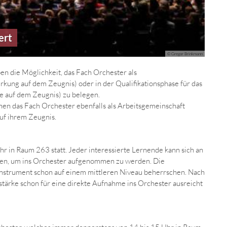
ert
© Gregor Brinkmann
en die Möglichkeit, das Fach Orchester als
ung auf dem Zeugnis) oder in der Qualifikationsphase für das
te auf dem Zeugnis) zu belegen.
nnen das Fach Orchester ebenfalls als Arbeitsgemeinschaft
auf ihrem Zeugnis.
r in Raum 263 statt. Jeder interessierte Lernende kann sich an
den, um ins Orchester aufgenommen zu werden. Die
rinstrument schon auf einem mittleren Niveau beherrschen. Nach
tärke schon für eine direkte Aufnahme ins Orchester ausreicht