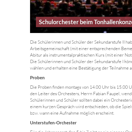
Schulorchester beim Tonhallenkonz
Die Schülerinnen und Schüler der Sekundarstufe II hab
Arbeitsgemeinschaft (mit einer entsprechenden Bemerk
Abitur als instrumentalpraktischen Kurs (mit einer No
Die Schülerinnen und Schüler der Sekundarstufe I kö
wählen und erhalten eine Bestätigung der Teilnahme 
Proben
Die Proben finden montags von 14.00 Uhr bis 15.00 Uh
den Leiter des Orchesters, Herrn Fabian Faupel, wen
Schülerinnen und Schüler sollten dabei ein Orcheste
einem kurzen Gespräch wird entschieden, ob die Spiels
bzw. wann eine Aufnahme möglich erscheint.
Unterstufen-Orchester