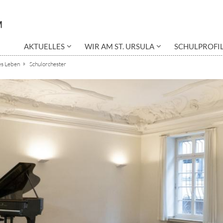
AKTUELLES
WIR AM ST. URSULA
SCHULPROFI
es Leben
Schulorchester