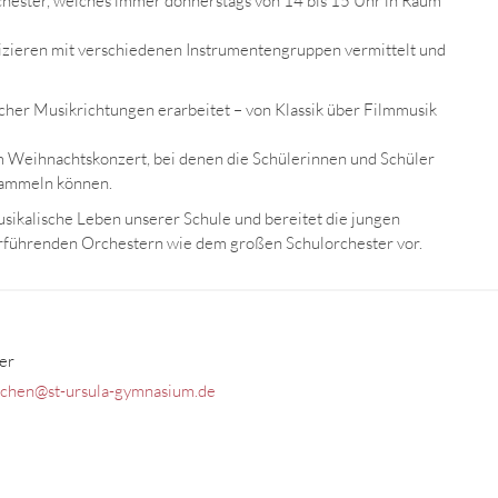
Orchester, welches immer donnerstags von 14 bis 15 Uhr in Raum
izieren mit verschiedenen Instrumentengruppen vermittelt und
cher Musikrichtungen erarbeitet – von Klassik über Filmmusik
 Weihnachtskonzert, bei denen die Schülerinnen und Schüler
sammeln können.
usikalische Leben unserer Schule und bereitet die jungen
rführenden Orchestern wie dem großen Schulorchester vor.
er
rchen@st-ursula-gymnasium.de