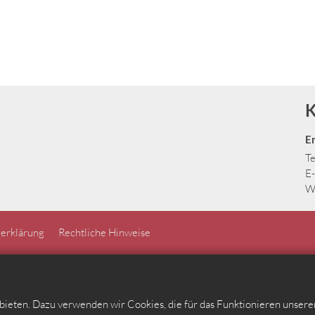
K
E
Te
E-
W
erklärung
Rechtliche Hinweise
ieten. Dazu verwenden wir Cookies, die für das Funktionieren unser