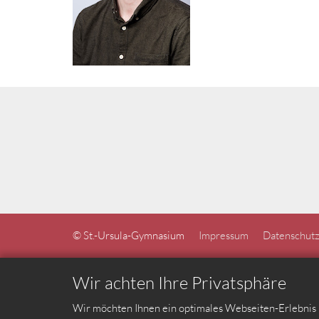
© St.-Ursula-Gymnasium
Impressum
Datenschutz
Wir achten Ihre Privatsphäre
Wir möchten Ihnen ein optimales Webseiten-Erlebnis b