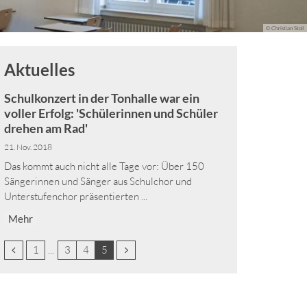
© Christian Stoll
Aktuelles
Schulkonzert in der Tonhalle war ein
voller Erfolg: 'Schülerinnen und Schüler
drehen am Rad'
21. Nov. 2018
Das kommt auch nicht alle Tage vor: Über 150
Sängerinnen und Sänger aus Schulchor und
Unterstufenchor präsentierten ...
Mehr
Vorherige Seite
Erste Seite
Nächste Seite
1
3
4
5