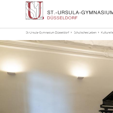
Zum Inhalt springen
St.-Ursula-Gymnasium Düsseldorf
Schulisches Leben
Kulturell