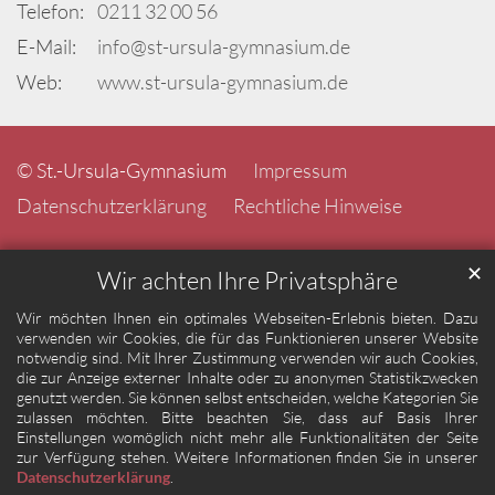
Telefon:
0211 32 00 56
E-Mail:
info@st-ursula-gymnasium.de
Web:
www.st-ursula-gymnasium.de
© St.-Ursula-Gymnasium
Impressum
Datenschutzerklärung
Rechtliche Hinweise
✕
Wir achten Ihre Privatsphäre
Wir möchten Ihnen ein optimales Webseiten-Erlebnis bieten. Dazu
verwenden wir Cookies, die für das Funktionieren unserer Website
notwendig sind. Mit Ihrer Zustimmung verwenden wir auch Cookies,
die zur Anzeige externer Inhalte oder zu anonymen Statistikzwecken
genutzt werden. Sie können selbst entscheiden, welche Kategorien Sie
zulassen möchten. Bitte beachten Sie, dass auf Basis Ihrer
Einstellungen womöglich nicht mehr alle Funktionalitäten der Seite
zur Verfügung stehen. Weitere Informationen finden Sie in unserer
Datenschutzerklärung
.