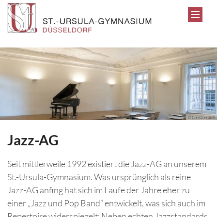
Zum Inhalt springen
© Christian Stoll
Jazz-AG
Seit mittlerweile 1992 existiert die Jazz-AG an unserem
St.-Ursula-Gymnasium. Was ursprünglich als reine
Jazz-AG anfing hat sich im Laufe der Jahre eher zu
einer „Jazz und Pop Band“ entwickelt, was sich auch im
Repertoire widerspiegelt: Neben echten Jazzstandards