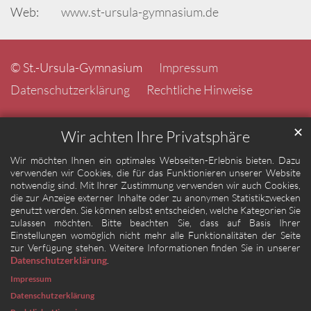
Web:
www.st-ursula-gymnasium.de
© St.-Ursula-Gymnasium
Impressum
Datenschutzerklärung
Rechtliche Hinweise
✕
Wir achten Ihre Privatsphäre
Wir möchten Ihnen ein optimales Webseiten-Erlebnis bieten. Dazu
verwenden wir Cookies, die für das Funktionieren unserer Website
notwendig sind. Mit Ihrer Zustimmung verwenden wir auch Cookies,
die zur Anzeige externer Inhalte oder zu anonymen Statistikzwecken
genutzt werden. Sie können selbst entscheiden, welche Kategorien Sie
zulassen möchten. Bitte beachten Sie, dass auf Basis Ihrer
Einstellungen womöglich nicht mehr alle Funktionalitäten der Seite
zur Verfügung stehen. Weitere Informationen finden Sie in unserer
Datenschutzerklärung
.
Impressum
Datenschutzerklärung