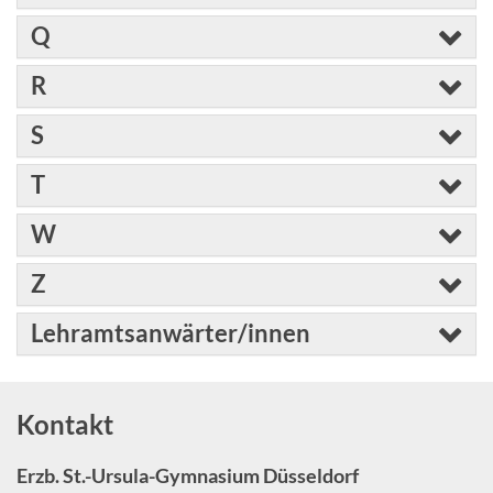
Q
R
S
T
W
Z
Lehramtsanwärter/innen
Kontakt
Erzb. St.-Ursula-Gymnasium Düsseldorf