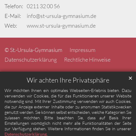
Telefon:
0211 32 00 56
E-Mail:
info@st-ursula-gymnasium.de
Web:
www.st-ursula-gymnasium.de
© St.-Ursula-Gymnasium
Impressum
Datenschutzerklärung
Rechtliche Hinweise
✕
Wir achten Ihre Privatsphäre
Wir möchten Ihnen ein optimales Webseiten-Erlebnis bieten. Dazu
verwenden wir Cookies, die für das Funktionieren unserer Website
notwendig sind. Mit Ihrer Zustimmung verwenden wir auch Cookies,
die zur Anzeige externer Inhalte oder zu anonymen Statistikzwecken
genutzt werden. Sie können selbst entscheiden, welche Kategorien Sie
zulassen möchten. Bitte beachten Sie, dass auf Basis Ihrer
Einstellungen womöglich nicht mehr alle Funktionalitäten der Seite
zur Verfügung stehen. Weitere Informationen finden Sie in unserer
Datenschutzerklärung
.