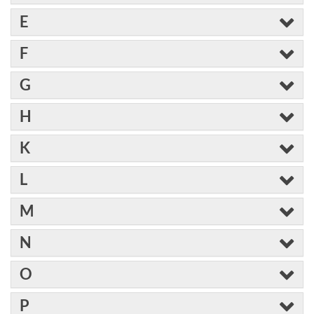
E
F
G
H
K
L
M
N
O
P