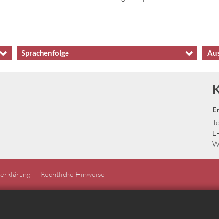
Sprachenfolge
Aus
K
E
Te
E-
W
erklärung
Rechtliche Hinweise