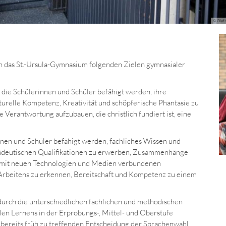
© Olaf 
ch das St.-Ursula-Gymnasium folgenden Zielen gymnasialer
 die Schülerinnen und Schüler befähigt werden,
ihre
turelle Kompetenz, Kreativität und schöpferische Phantasie zu
e Verantwortung aufzubauen, die christlich fundiert ist, eine
nnen und Schüler befähigt werden,
fachliches Wissen und
ädeutischen
Qualifikationen zu erwerben,
Zusammenhänge
 mit neuen Technologien und Medien verbundenen
Arbeitens zu erkennen,
Bereitschaft und Kompetenz zu einem
durch die unterschiedlichen fachlichen und methodischen
en Lernens in der Erprobungs-, Mittel- und Oberstufe
r bereits früh zu treffenden Entscheidung der Sprachenwahl