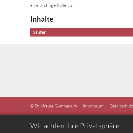
eine wichtige Rolle zu.
Inhalte
Stufen
© St.-Ursula-Gymnasium
Impressum
Datenschutz
Wir achten Ihre Privatsphäre