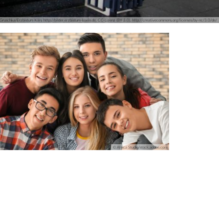
Gruschka/Erzbistum Köln, http://bilder.erzbistum-koeln.de, CC-Lizenz (BY 3.0), http://creativecommons.org/licenses/by-nc/3.0/de/
© Africa Studio/stock.adobe.com