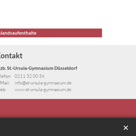
landsaufenthalte
ontakt
rzb. St.-Ursula-Gymnasium Düsseldorf
lefon:
0211 32 00 56
Mail:
info@st-ursula-gymnasium.de
eb:
www.st-ursula-gymnasium.de
✕