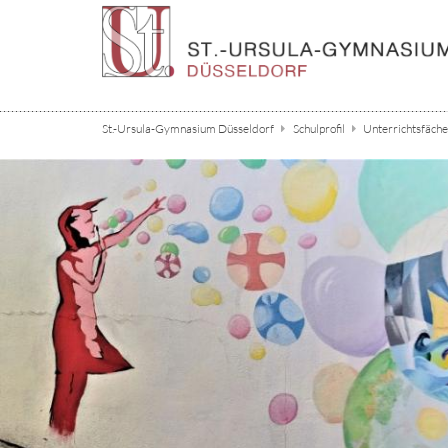
Zum Inhalt springen
St.-Ursula-Gymnasium Düsseldorf
Schulprofil
Unterrichtsfäche