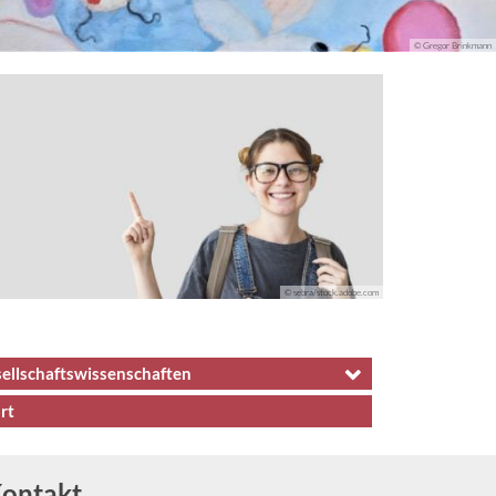
© Gregor Brinkmann
© sebra/stock.adobe.com
ellschaftswissenschaften
rt
ontakt