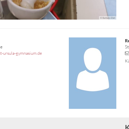
© Barbara Ebel
R
ie
St
st-ursula-gymnasium.de
Kü
K