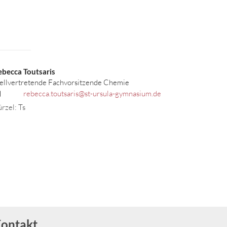
ebecca
Toutsaris
ellvertretende Fachvorsitzende Chemie
rebecca.toutsaris@st-ursula-gymnasium.de
rzel: Ts
ontakt