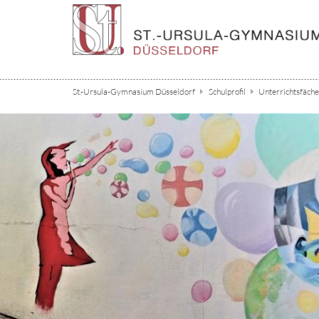
Zum Inhalt springen
St.-Ursula-Gymnasium Düsseldorf
Schulprofil
Unterrichtsfäche