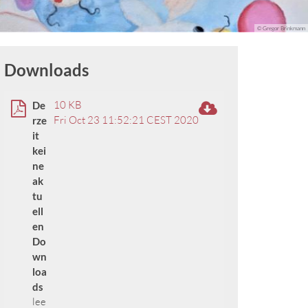
© Gregor Brinkmann
Downloads
10 KB
De
Fri Oct 23 11:52:21 CEST 2020
rze
it
kei
ne
ak
tu
ell
en
Do
wn
loa
ds
lee