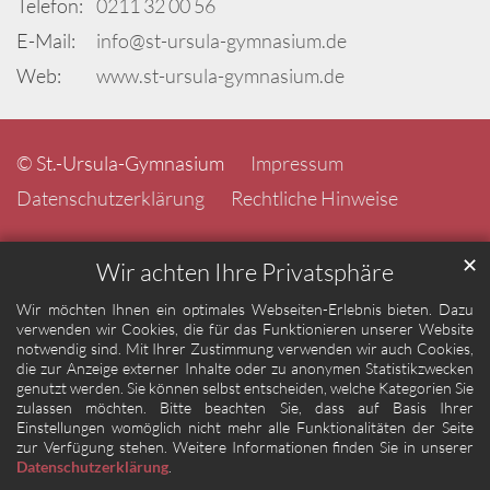
Telefon:
0211 32 00 56
E-Mail:
info@st-ursula-gymnasium.de
Web:
www.st-ursula-gymnasium.de
© St.-Ursula-Gymnasium
Impressum
Datenschutzerklärung
Rechtliche Hinweise
✕
Wir achten Ihre Privatsphäre
Wir möchten Ihnen ein optimales Webseiten-Erlebnis bieten. Dazu
verwenden wir Cookies, die für das Funktionieren unserer Website
notwendig sind. Mit Ihrer Zustimmung verwenden wir auch Cookies,
die zur Anzeige externer Inhalte oder zu anonymen Statistikzwecken
genutzt werden. Sie können selbst entscheiden, welche Kategorien Sie
zulassen möchten. Bitte beachten Sie, dass auf Basis Ihrer
Einstellungen womöglich nicht mehr alle Funktionalitäten der Seite
zur Verfügung stehen. Weitere Informationen finden Sie in unserer
Datenschutzerklärung
.