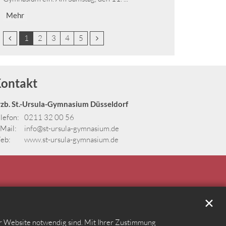
Mehr
Vorherige Seite
Nächste Seite
1
2
3
4
5
ontakt
rzb. St.-Ursula-Gymnasium Düsseldorf
lefon:
0211 32 00 56
Mail:
info@st-ursula-gymnasium.de
eb:
www.st-ursula-gymnasium.de
✕
er Website notwendig sind. Mit Ihrer Zustimmung