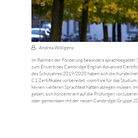
Von:
Andrea Wöllgens
Im Rahmen der Förderung besonders sprachbegabter Sch
zum Erwerb des Cambridge English Advanced Certificat
des Schuljahres 2019/2020 haben sich die Kursteilne
C1 Zertifikates vorbereitet, womit sie für das Studium
keinen weiteren Sprachtest hätten ablegen müssen. Im
geben, sich konzentriert auf die Prüfungen vorzuber
oder gemeinsam mit der neuen Cambridge-Gruppe 2