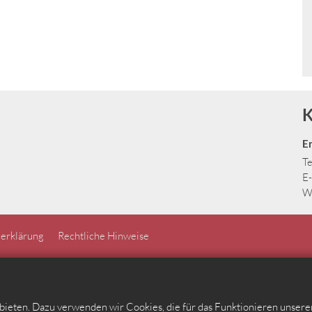
K
E
Te
E-
W
erklärung
Rechtliche Hinweise
ieten. Dazu verwenden wir Cookies, die für das Funktionieren unser