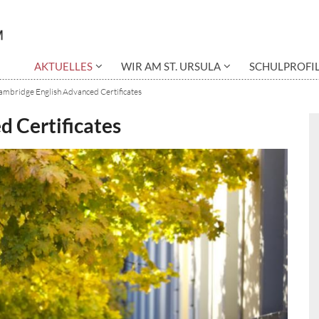
AKTUELLES
WIR AM ST. URSULA
SCHULPROFI
ambridge English Advanced Certificates
 Certificates