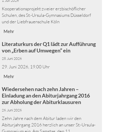
1. Juli 2026
Kooperationsprojekt zweier erzbischöflicher
Schulen, des St.-Ursula-Gymnasiums Düsseldorf
und der Liebfrauenschule Köln
Mehr
Literaturkurs der Q1 lädt zur Aufführung
von „Erben auf Umwegen“ ein
28. Juni 2026
29. Juni 2026, 19.00 Uhr
Mehr
Wiedersehen nach zehn Jahren –
Einladung an den Abiturjahrgang 2016
zur Abholung der Abiturklausuren
26. Juni 2026
Zehn Jahre nach dem Abitur laden wir den
Abiturjahrgang 2016 herzlich an unser St.-Ursula-
Gymnasium ein. Am Samstag, den 11. ...