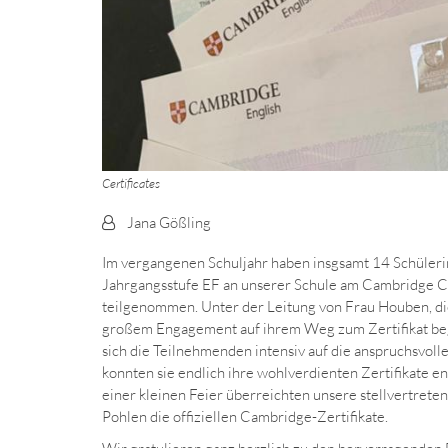
Certificates
Von:
Jana Gößling
Im vergangenen Schuljahr haben insgsamt 14 Schüleri
Jahrgangsstufe EF an unserer Schule am Cambridge Ce
teilgenommen. Unter der Leitung von Frau Houben, di
großem Engagement auf ihrem Weg zum Zertifikat begl
sich die Teilnehmenden intensiv auf die anspruchsvoll
konnten sie endlich ihre wohlverdienten Zertifikate 
einer kleinen Feier überreichten unsere stellvertreten
Pohlen die offiziellen Cambridge-Zertifikate.