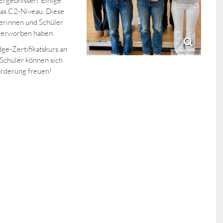
Ergebnissen. Einige
das C2-Niveau. Diese
lerinnen und Schüler
e erworben haben.
ge-Zertifikatskurs an
© Jana Gößling
 Schüler können sich
orderung freuen!