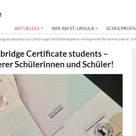
AKTUELLES
WIR AM ST. URSULA
SCHULPROFI
ngratulations to our Cambridge Certificate students – erfolgreiche Teilnahme unserer Sch
ridge Certificate students –
erer Schülerinnen und Schüler!