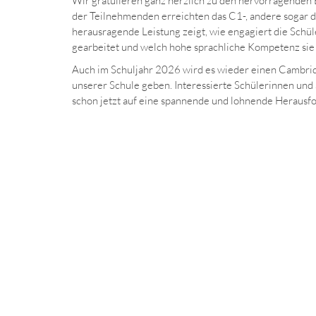
Wir gratulieren ganz herzlich zu den hervorragenden 
der Teilnehmenden erreichten das C1-, andere sogar 
herausragende Leistung zeigt, wie engagiert die Schü
gearbeitet und welch hohe sprachliche Kompetenz si
Auch im Schuljahr 2026 wird es wieder einen Cambrid
unserer Schule geben. Interessierte Schülerinnen und
schon jetzt auf eine spannende und lohnende Herausf