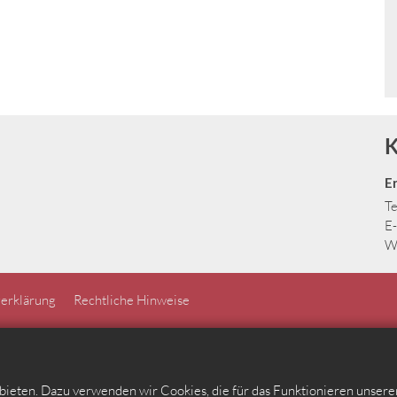
K
E
Te
E-
W
erklärung
Rechtliche Hinweise
ieten. Dazu verwenden wir Cookies, die für das Funktionieren unser