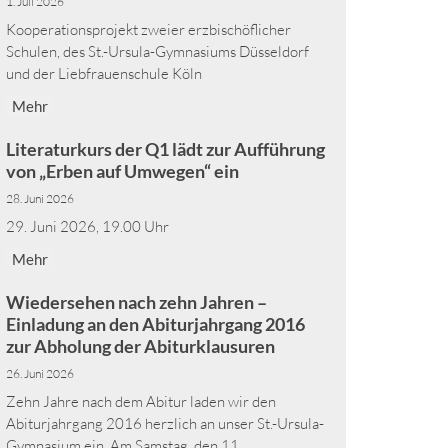
1. Juli 2026
Kooperationsprojekt zweier erzbischöflicher
Schulen, des St.-Ursula-Gymnasiums Düsseldorf
und der Liebfrauenschule Köln
Mehr
Literaturkurs der Q1 lädt zur Aufführung
von „Erben auf Umwegen“ ein
28. Juni 2026
29. Juni 2026, 19.00 Uhr
Mehr
Wiedersehen nach zehn Jahren –
Einladung an den Abiturjahrgang 2016
zur Abholung der Abiturklausuren
26. Juni 2026
Zehn Jahre nach dem Abitur laden wir den
Abiturjahrgang 2016 herzlich an unser St.-Ursula-
Gymnasium ein. Am Samstag, den 11. ...