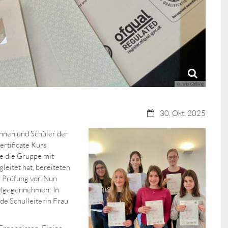
© Jana Gößling
Datum:
30. Okt. 2025
nnen und Schüler der
rtificate Kurs
e die Gruppe mit
eitet hat, bereiteten
e Prüfung vor. Nun
entgegennehmen: In
de Schulleiterin Frau