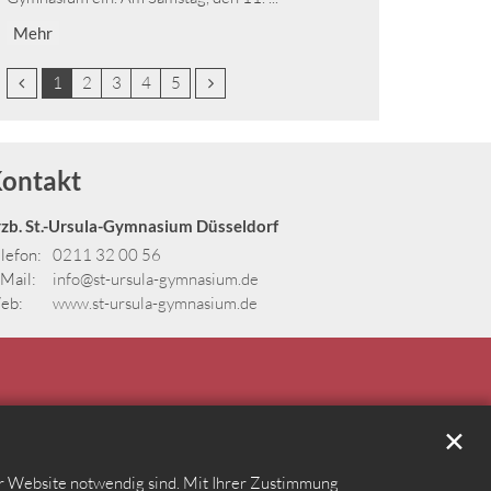
Mehr
Vorherige Seite
Nächste Seite
1
2
3
4
5
ontakt
rzb. St.-Ursula-Gymnasium Düsseldorf
lefon:
0211 32 00 56
Mail:
info@st-ursula-gymnasium.de
eb:
www.st-ursula-gymnasium.de
✕
er Website notwendig sind. Mit Ihrer Zustimmung