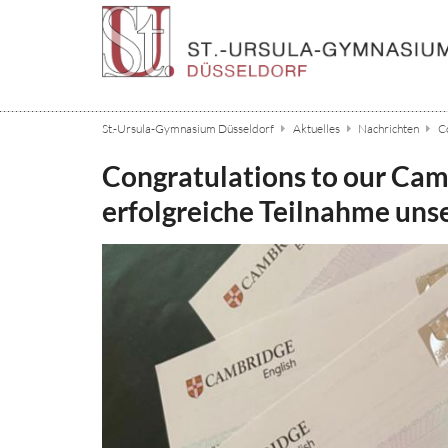
Zum Inhalt springen
St.-Ursula-Gymnasium Düsseldorf
Aktuelles
Nachrichten
Co
Congratulations to our Camb
erfolgreiche Teilnahme uns