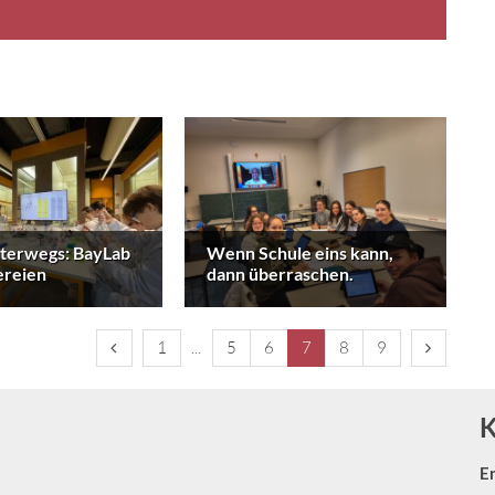
nterwegs: BayLab
Wenn Schule eins kann,
ereien
dann überraschen.
Vorherige Seite
Erste Seite
Nächste S
1
5
6
7
8
9
K
E