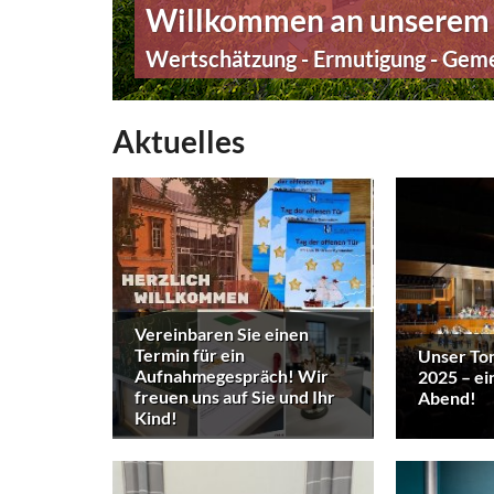
Willkommen an unserem 
Wertschätzung - Ermutigung - Gem
Aktuelles
Vereinbaren Sie einen
Termin für ein
Unser To
Aufnahmegespräch! Wir
2025 – ei
freuen uns auf Sie und Ihr
Abend!
Kind!