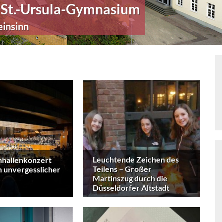
St.-Ursula-Gymnasium
einsinn
Leuchtende Zeichen des
nhallenkonzert
Teilens – Großer
n unvergesslicher
Martinszug durch die
Düsseldorfer Altstadt