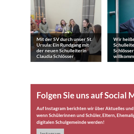
Mit der SV durch unser St.
Wir heiß
Ursula: Ein Rundgang mit
Schulleit
der neuen Schulleiterin
Schlösser
Claudia Schlösser
willkom
Folgen Sie uns auf Social 
Auf Instagram berichten wir über Aktuelles und 
wenn Schülerinnen und Schüler, Eltern, Ehemalig
digitalen Schulgemeinde werden!
Instagram