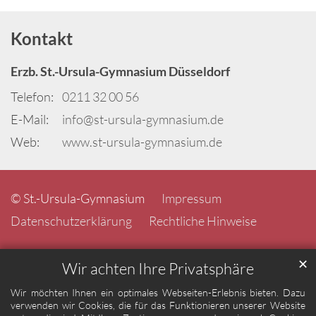
Kontakt
Erzb. St.-Ursula-Gymnasium Düsseldorf
Telefon:
0211 32 00 56
E-Mail:
info@st-ursula-gymnasium.de
Web:
www.st-ursula-gymnasium.de
© St.-Ursula-Gymnasium
Impressum
Datenschutzerklärung
Rechtliche Hinweise
✕
Wir achten Ihre Privatsphäre
Wir möchten Ihnen ein optimales Webseiten-Erlebnis bieten. Dazu
verwenden wir Cookies, die für das Funktionieren unserer Website