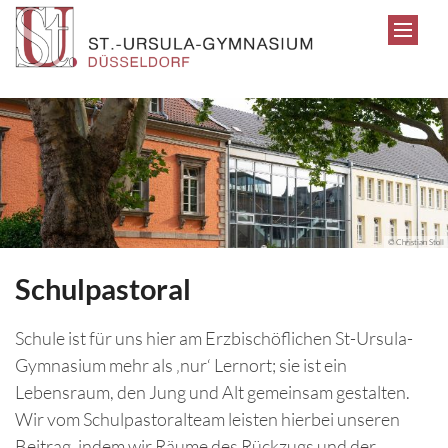
Zum Inhalt springen
© Christian Stoll
Schulpastoral
Schule ist für uns hier am Erzbischöflichen St-Ursula-
Gymnasium mehr als ‚nur‘ Lernort; sie ist ein
Lebensraum, den Jung und Alt gemeinsam gestalten.
Wir vom Schulpastoralteam leisten hierbei unseren
Beitrag, indem wir Räume des Rückzugs und der