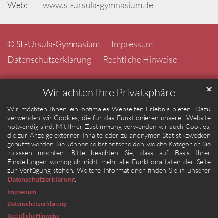
Web:
www.st-ursula-gymnasium.de
© St.-Ursula-Gymnasium
Impressum
Datenschutzerklärung
Rechtliche Hinweise
✕
Wir achten Ihre Privatsphäre
Wir möchten Ihnen ein optimales Webseiten-Erlebnis bieten. Dazu
verwenden wir Cookies, die für das Funktionieren unserer Website
notwendig sind. Mit Ihrer Zustimmung verwenden wir auch Cookies,
die zur Anzeige externer Inhalte oder zu anonymen Statistikzwecken
genutzt werden. Sie können selbst entscheiden, welche Kategorien Sie
zulassen möchten. Bitte beachten Sie, dass auf Basis Ihrer
Einstellungen womöglich nicht mehr alle Funktionalitäten der Seite
zur Verfügung stehen. Weitere Informationen finden Sie in unserer
Datenschutzerklärung
.
Impressum
Datenschutzerklärung
Rechtliche Hinweise