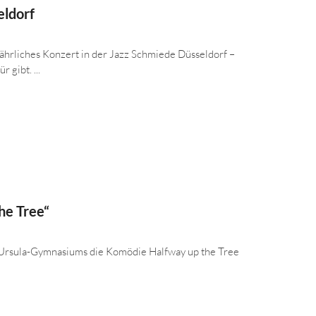
eldorf
jährliches Konzert in der Jazz Schmiede Düsseldorf –
 gibt. ...
he Tree“
t.-Ursula-Gymnasiums die Komödie Halfway up the Tree