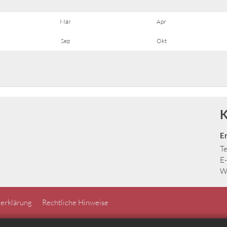
Mär
Apr
Sep
Okt
K
E
Te
E-
W
erklärung
Rechtliche Hinweise