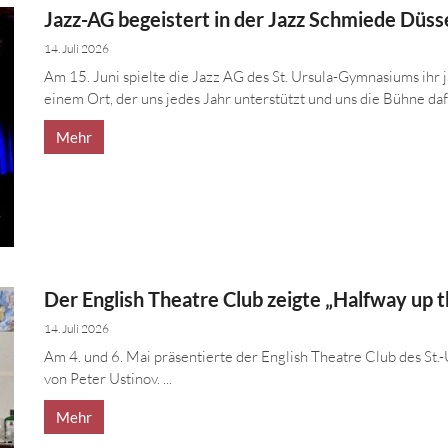
Jazz-AG begeistert in der Jazz Schmiede Düss
14. Juli 2026
Am 15. Juni spielte die Jazz AG des St. Ursula-Gymnasiums ihr 
einem Ort, der uns jedes Jahr unterstützt und uns die Bühne dafür
Mehr
Der English Theatre Club zeigte „Halfway up t
14. Juli 2026
Am 4. und 6. Mai präsentierte der English Theatre Club des S
von Peter Ustinov. ...
Mehr