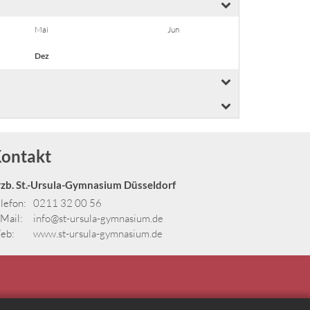
Mai
Jun
Dez
ontakt
rzb. St.-Ursula-Gymnasium Düsseldorf
lefon:
0211 32 00 56
Mail:
info@st-ursula-gymnasium.de
eb:
www.st-ursula-gymnasium.de