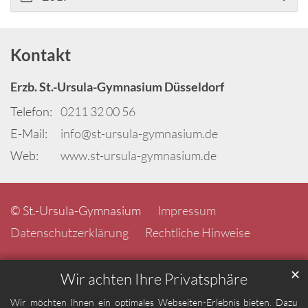
Kontakt
Erzb. St.-Ursula-Gymnasium Düsseldorf
Telefon:
0211 32 00 56
E-Mail:
info@st-ursula-gymnasium.de
Web:
www.st-ursula-gymnasium.de
© St.-Ursula-Gymnasium
Impressum
Datenschutzerklärung
Rechtliche Hinweise
✕
Wir achten Ihre Privatsphäre
Wir möchten Ihnen ein optimales Webseiten-Erlebnis bieten. Dazu