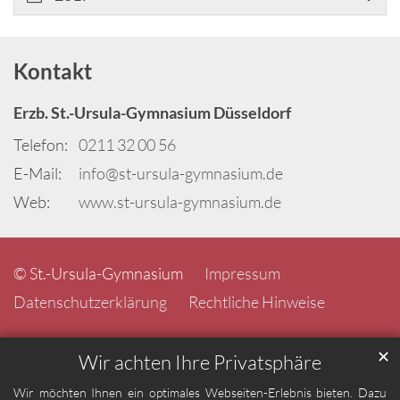
Kontakt
Erzb. St.-Ursula-Gymnasium Düsseldorf
Telefon:
0211 32 00 56
E-Mail:
info@st-ursula-gymnasium.de
Web:
www.st-ursula-gymnasium.de
© St.-Ursula-Gymnasium
Impressum
Datenschutzerklärung
Rechtliche Hinweise
✕
Wir achten Ihre Privatsphäre
Wir möchten Ihnen ein optimales Webseiten-Erlebnis bieten. Dazu