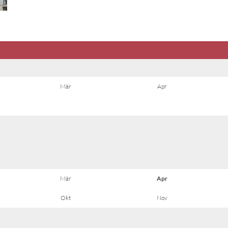
Mär
Apr
Mär
Apr
Okt
Nov