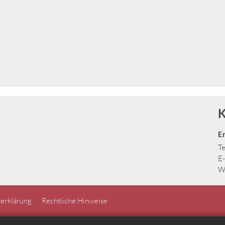
K
E
Te
E-
W
erklärung
Rechtliche Hinweise