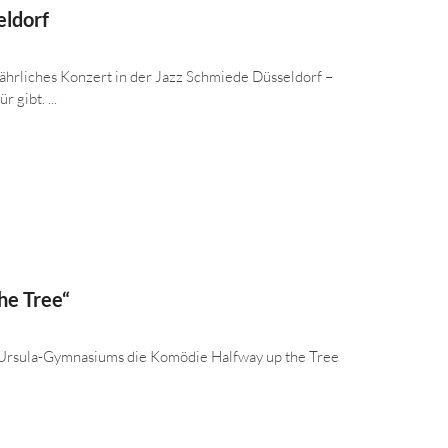
eldorf
jährliches Konzert in der Jazz Schmiede Düsseldorf –
 gibt. ...
he Tree“
t.-Ursula-Gymnasiums die Komödie Halfway up the Tree