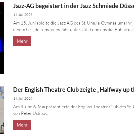
Jazz-AG begeistert in der Jazz Schmiede Düss
14. Juli 2026
Am 15. Juni spielte die Jazz AG des St. Ursula-Gymnasiums ihr 
einem Ort, der uns jedes Jahr unterstützt und uns die Bühne dafür
Mehr
Der English Theatre Club zeigte „Halfway up t
14. Juli 2026
Am 4. und 6. Mai präsentierte der English Theatre Club des S
von Peter Ustinov. ...
Mehr