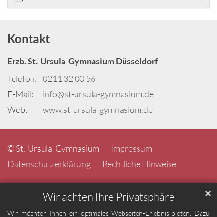
Kontakt
Erzb. St.-Ursula-Gymnasium Düsseldorf
Telefon:
0211 32 00 56
E-Mail:
info@st-ursula-gymnasium.de
Web:
www.st-ursula-gymnasium.de
© St.-Ursula-Gymnasium
Impressum
Datenschutzerklärung
Rechtliche Hinweise
✕
Wir achten Ihre Privatsphäre
Wir möchten Ihnen ein optimales Webseiten-Erlebnis bieten. Dazu