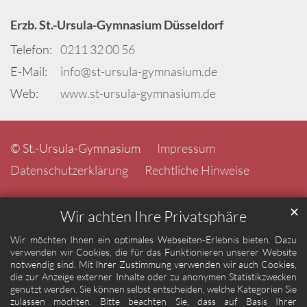
Erzb. St.-Ursula-Gymnasium Düsseldorf
Telefon:
0211 32 00 56
E-Mail:
info@st-ursula-gymnasium.de
Web:
www.st-ursula-gymnasium.de
© St.-Ursula-Gymnasium
Impressum
Datenschutzerklärung
Rechtliche Hinweise
✕
Wir achten Ihre Privatsphäre
Wir möchten Ihnen ein optimales Webseiten-Erlebnis bieten. Dazu
verwenden wir Cookies, die für das Funktionieren unserer Website
notwendig sind. Mit Ihrer Zustimmung verwenden wir auch Cookies,
die zur Anzeige externer Inhalte oder zu anonymen Statistikzwecken
genutzt werden. Sie können selbst entscheiden, welche Kategorien Sie
zulassen möchten. Bitte beachten Sie, dass auf Basis Ihrer