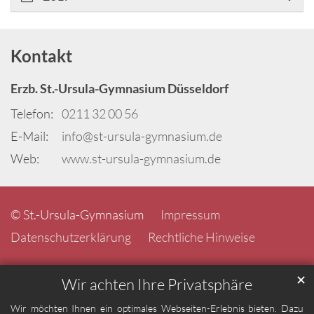
Kontakt
Erzb. St.-Ursula-Gymnasium Düsseldorf
Telefon:
0211 32 00 56
E-Mail:
info@st-ursula-gymnasium.de
Web:
www.st-ursula-gymnasium.de
© St.-Ursula-Gymnasium
Impressum
Datenschutzerklärung
Rechtliche Hinweise
✕
Wir achten Ihre Privatsphäre
Wir möchten Ihnen ein optimales Webseiten-Erlebnis bieten. Dazu